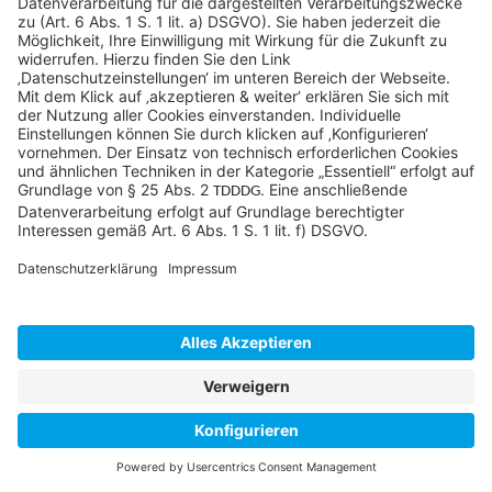
Sycor Kontakt
info@sycor.de
+49 551 490 0
©SYCOR GmbH
Impressum