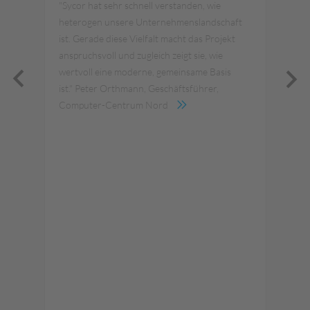
Lös
"Sycor hat sehr schnell verstanden, wie
ar
abb
heterogen unsere Unternehmenslandschaft
die
in 
ist. Gerade diese Vielfalt macht das Projekt
n
Nac
anspruchsvoll und zugleich zeigt sie, wie
rten
hab
wertvoll eine moderne, gemeinsame Basis
en
ist." Peter Orthmann, Geschäftsführer,
Computer-Centrum Nord
tes
 in
nzt
or