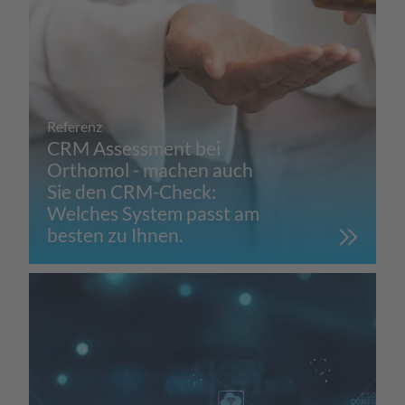
Referenz
CRM Assessment bei
Orthomol - machen auch
Sie den CRM-Check:
Welches System passt am
besten zu Ihnen.