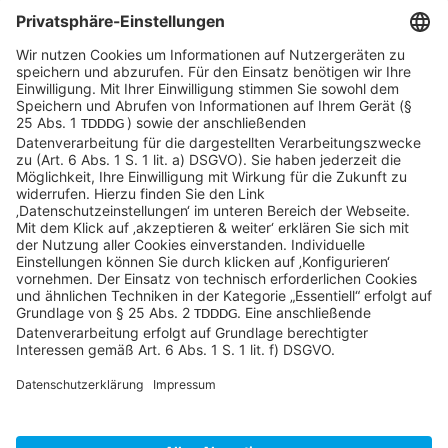
Sycor Kontakt
info@sycor.de
+49 551 490 0
©SYCOR GmbH
Impressum
Datenschutz
Cookies & Tracking