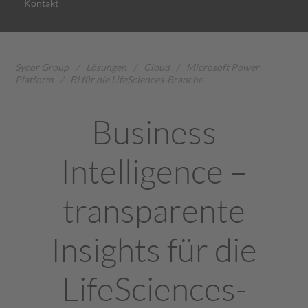
Kontakt
Sycor Group
/
Lösungen
/
Cloud
/
Microsoft Power
Platform
/
BI für die LifeSciences-Branche
Business
Intelligence –
transparente
Insights für die
LifeSciences-