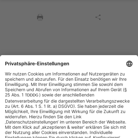
Sycor Kontakt
info@sycor.de
+49 551 490 0
©SYCOR GmbH