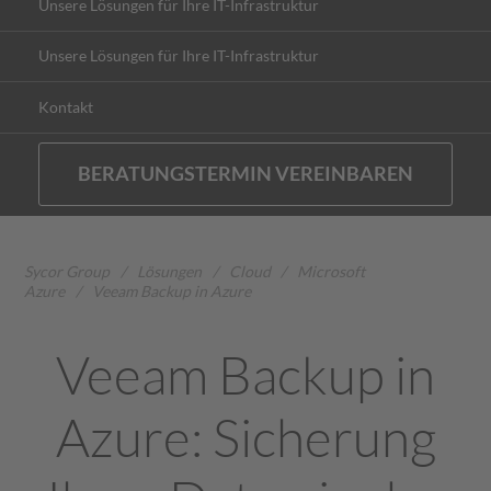
Unsere Lösungen für Ihre IT-Infrastruktur
Unsere Lösungen für Ihre IT-Infrastruktur
Kontakt
BERATUNGSTERMIN VEREINBAREN
Sycor Group
/
Lösungen
/
Cloud
/
Microsoft
Azure
/
Veeam Backup in Azure
Veeam Backup in
Azure: Sicherung