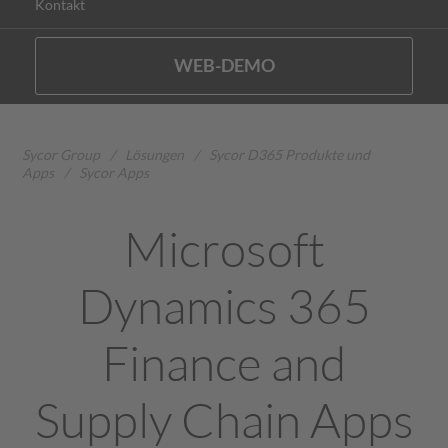
Kontakt
WEB-DEMO
Sycor Group
/
Lösungen
/
Sycor D365 Produkte und
Apps
/
Sycor Apps
Microsoft
Dynamics 365
Finance and
Supply Chain Apps