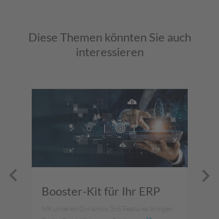
Diese Themen könnten Sie auch
interessieren
Booster-Kit für Ihr ERP
M
Co
Mit unseren Dynamics 365 Features bringen