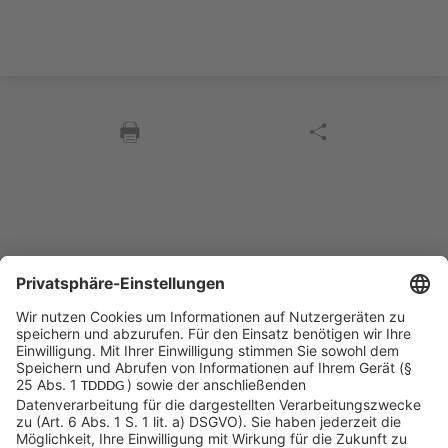
Sycor Kontakt
info@sycor.de
+49 551 490 0