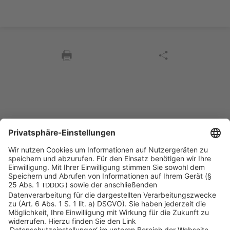
Sycor Kontakt
info@sycor.de
+49 551 490 0