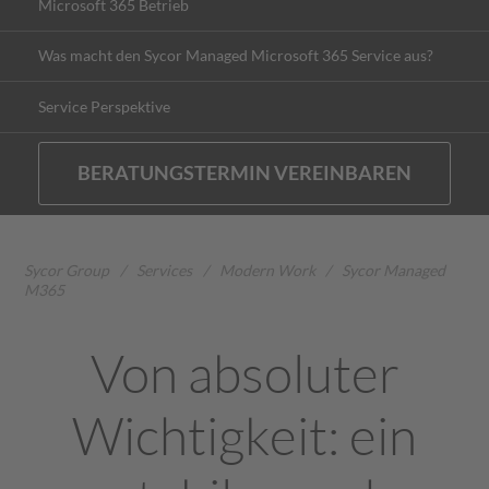
Microsoft 365 Betrieb
Was macht den Sycor Managed Microsoft 365 Service aus?
Service Perspektive
BERATUNGSTERMIN VEREINBAREN
Sycor Group
/
Services
/
Modern Work
/
Sycor Managed
M365
Von absoluter
Wichtigkeit: ein