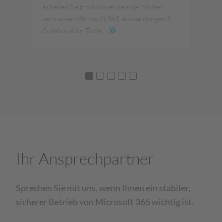
W
Arbeiten Sie produktiver denn je mit den
vertrauten Microsoft 365-Anwendungen &
Der
Collaboration-Tools.
Bet
Ihr Ansprechpartner
Sprechen Sie mit uns, wenn Ihnen ein stabiler,
sicherer Betrieb von Microsoft 365 wichtig ist.