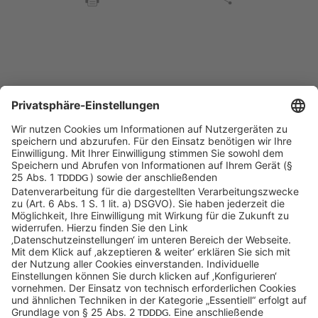
Sycor Kontakt
info@sycor.de
+49 551 490 0
©SYCOR GmbH
Impressum
Datenschutz