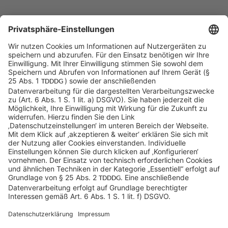
Sycor Kontakt
info@sycor.de
+49 551 490 0
©SYCOR GmbH
Impressum
Datenschutz
Cookies & Tracking