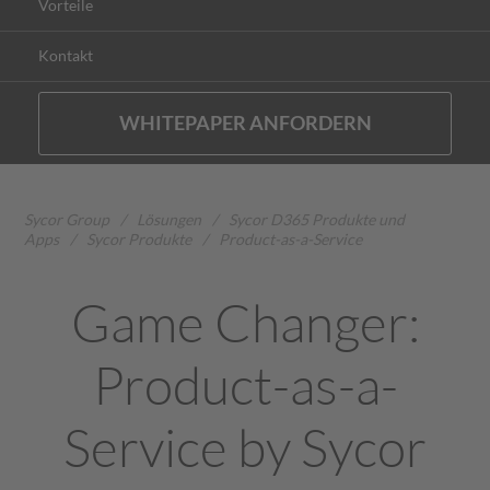
Vorteile
Kontakt
WHITEPAPER ANFORDERN
Sycor Group
/
Lösungen
/
Sycor D365 Produkte und
Apps
/
Sycor Produkte
/
Product-as-a-Service
Game Changer:
Product-as-a-
Service by Sycor