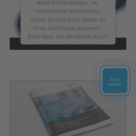
eines Drittanbieters, um
Videoinhalte einzubetten.
Dieser Service kann Daten zu
Ihren Aktivitäten sammeln.
Bitte lesen Sie die Details durch
und stimmen Sie der Nutzung
des Service zu, um dieses
Video anzusehen.
Jetzt
Mehr Informationen
aktuell
Akzeptieren
powered by
Usercentrics Consent
Management Platform