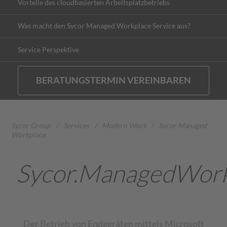
Vorteile des cloudbasierten Arbeitsplatzbetriebs
Was macht den Sycor Managed Workplace Service aus?
Service Perspektive
BERATUNGSTERMIN VEREINBAREN
Sycor Group
/
Services
/
Modern Work
/
Sycor Managed
Workplace
Sycor.ManagedWork
Der Betrieb von Endgeräten mittels Microsoft