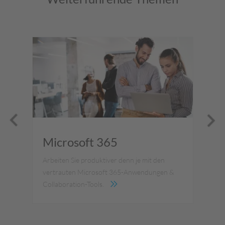
s
Microsoft 365
S
3
Arbeiten Sie produktiver denn je mit den
vertrauten Microsoft 365-Anwendungen &
Ein
Collaboration-Tools.
Mic