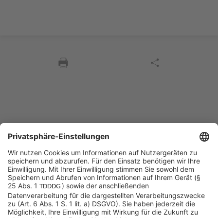
Sycor Kontakt
info@sycor.de
+49 551 490 0