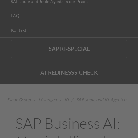
SAP Joule und Joule Agents in der Praxis
FAQ
Kontakt
SAP KI-SPECIAL
AI-REDINESSS-CHECK
Sycor Group
/
Lösungen
/
KI
/
SAP Joule und KI-Agenten
SAP Business AI: