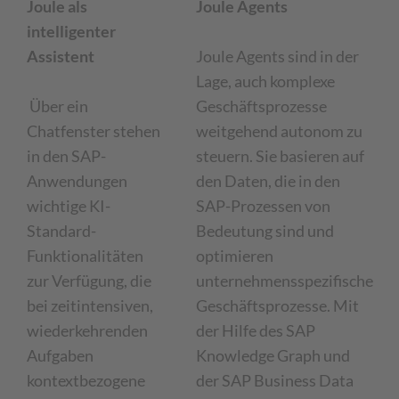
Joule als
Joule Agents
intelligenter
Assistent
Joule Agents sind in der
Lage, auch komplexe
Über ein
Geschäftsprozesse
Chatfenster stehen
weitgehend autonom zu
in den SAP-
steuern. Sie basieren auf
Anwendungen
den Daten, die in den
wichtige KI-
SAP-Prozessen von
Standard-
Bedeutung sind und
Funktionalitäten
optimieren
zur Verfügung, die
unternehmensspezifische
bei zeitintensiven,
Geschäftsprozesse. Mit
wiederkehrenden
der Hilfe des SAP
Aufgaben
Knowledge Graph und
kontextbezogene
der SAP Business Data