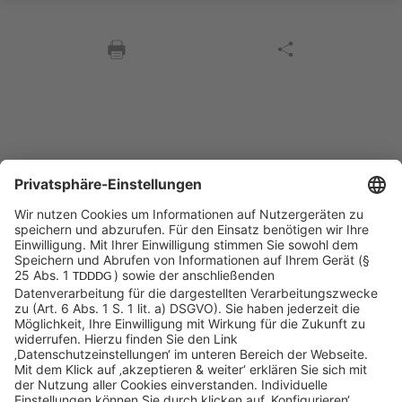
Sycor Kontakt
info@sycor.de
+49 551 490 0
©SYCOR GmbH