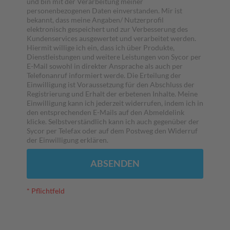
und bin mit der Verarbeitung meiner
personenbezogenen Daten einverstanden. Mir ist
bekannt, dass meine Angaben/ Nutzerprofil
elektronisch gespeichert und zur Verbesserung des
Kundenservices ausgewertet und verarbeitet werden.
Hiermit willige ich ein, dass ich über Produkte,
Dienstleistungen und weitere Leistungen von Sycor per
E-Mail sowohl in direkter Ansprache als auch per
Telefonanruf informiert werde. Die Erteilung der
Einwilligung ist Voraussetzung für den Abschluss der
Registrierung und Erhalt der erbetenen Inhalte. Meine
Einwilligung kann ich jederzeit widerrufen, indem ich in
den entsprechenden E-Mails auf den Abmeldelink
klicke. Selbstverständlich kann ich auch gegenüber der
Sycor per Telefax oder auf dem Postweg den Widerruf
der Einwilligung erklären.
ABSENDEN
* Pflichtfeld