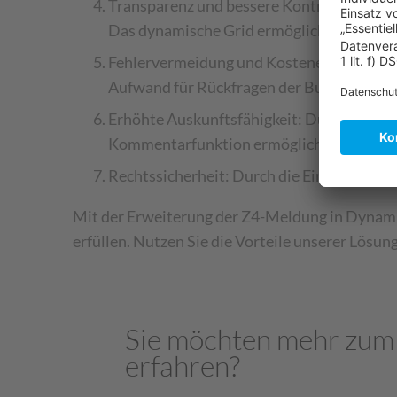
Transparenz und bessere Kontrolle über d
Das dynamische Grid ermöglicht Korrektu
Fehlervermeidung und Kosteneinsparung: 
Aufwand für Rückfragen der Bundesbank r
Erhöhte Auskunftsfähigkeit: Durch das int
Kommentarfunktion ermöglicht zusätzlic
Rechtssicherheit: Durch die Einhaltung de
Mit der Erweiterung der Z4-Meldung in Dynamics
erfüllen. Nutzen Sie die Vorteile unserer Lösun
Sie möchten mehr zu
erfahren?