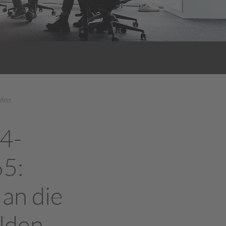
lden
4-
65:
 an die
lden