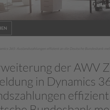
HEN
ics 365: Auslandszahlungen effizient an die Deutsche Bundesbank me
rweiterung der AWV Z
ldung in Dynamics 3
dszahlungen effizient
tsche Bundesbank me