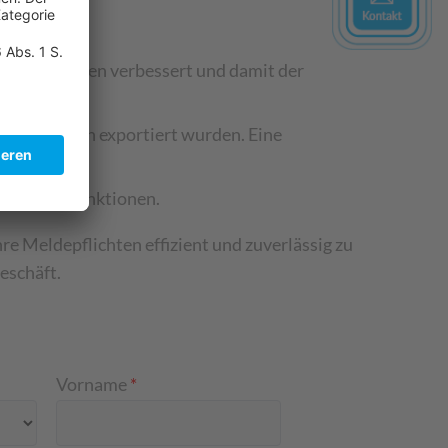
eldeten Daten verbessert und damit der
welche Daten exportiert wurden. Eine
rafen und Sanktionen.
e Meldepflichten effizient und zuverlässig zu
eschäft.
Vorname
*