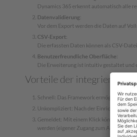
Dynamics 365 erkennt automatisch alle re
Datenvalidierung
:
Vor dem Export werden die Daten auf Volls
CSV-Export
:
Die erfassten Daten können als CSV-Datei
Benutzerfreundliche Oberfläche
:
Die Erweiterung ist intuitiv gestaltet und
Vorteile der integrierten
Schnell: Das Framework ermöglicht eine sc
Unkompliziert: Nach der Einrichtung könn
Gemeldet: Mit einem Klick können die Dat
werden (eigener Zugang zum AMS vorausg