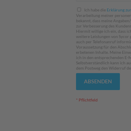
Ich habe die
Erklärung zu
Verarbeitung meiner personen
bekannt, dass meine Angaben/ 
zur Verbesserung des Kundens
Hiermit willige ich ein, dass 
weitere Leistungen von Sycor 
auch per Telefonanruf informie
Voraussetzung für den Abschlu
erbetenen Inhalte. Meine Einwi
ich in den entsprechenden E-M
Selbstverständlich kann ich au
dem Postweg den Widerruf der
ABSENDEN
* Pflichtfeld