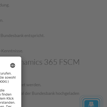
dung.
n.
 Bundesbank entspricht.
T-Kenntnisse.
osoft Dynamics 365 FSCM
ng aufbereitet werden.
 in das Portal der Bundesbank hochgeladen