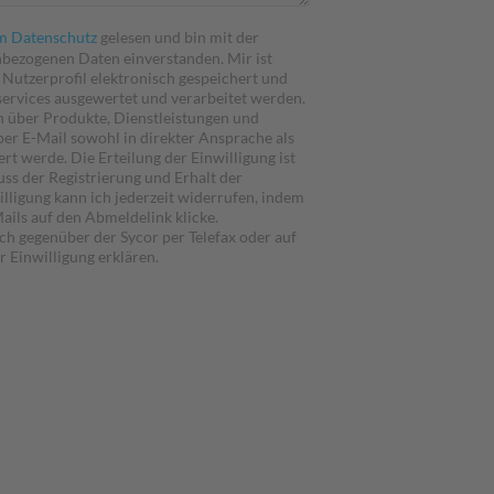
m Datenschutz
gelesen und bin mit der
bezogenen Daten einverstanden. Mir ist
Nutzerprofil elektronisch gespeichert und
ervices ausgewertet und verarbeitet werden.
ich über Produkte, Dienstleistungen und
per E-Mail sowohl in direkter Ansprache als
rt werde. Die Erteilung der Einwilligung ist
ss der Registrierung und Erhalt der
lligung kann ich jederzeit widerrufen, indem
ails auf den Abmeldelink klicke.
ch gegenüber der Sycor per Telefax oder auf
 Einwilligung erklären.