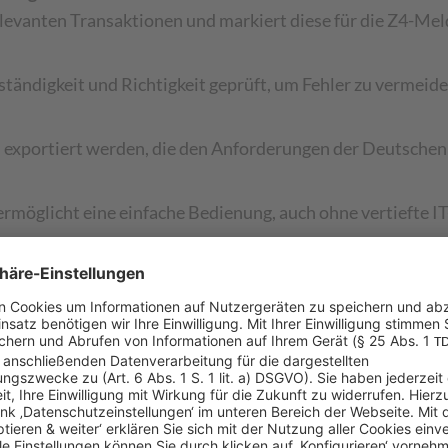
levanten Transaktionen und markiert diese für die Z4-Mel
tändigkeit und Richtigkeit geprüft, um Fehler zu vermeide
 exportiert werden, die den Anforderungen der Deutschen
 ermöglicht eine einfache Bedienung, auch ohne vertiefte I
 Erweiterung Z4-Meldung in Micr
hnelle Integration in kundenspezifische Prozesse.
en die Daten einfach abgerufen, ergänzt und für die Meldu
en aus Microsoft Dynamics 365 exportiert und per Upload
esetzt).