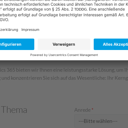
ie zu meldenden Daten:
ren oder Anpassung, bevor die Daten exportiert werden.
Durch die erhöhte Transparenz wird die Qualität der gem
eduziert.
egrierte Meldearchiv ist jederzeit nachvollziehbar, wann 
he Ergänzungen.
r gesetzlichen Vorgaben minimieren Sie das Risiko von St
 365 bieten wir Ihnen eine leistungsstarke Lösung, um Ihr
g und konzentrieren Sie sich auf das Wesentliche: Ihr Kerng
m Thema
Anrede
*