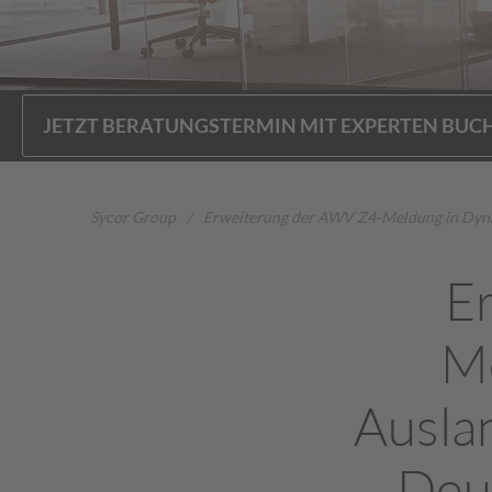
JETZT BERATUNGSTERMIN MIT EXPERTEN BUC
Sycor Group
/
Erweiterung der AWV Z4-Meldung in Dynam
E
Me
Auslan
Deu