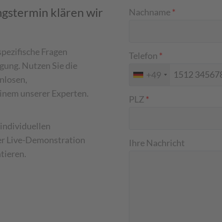
gstermin klären wir
Nachname
*
pezifische Fragen
Telefon
*
gung. Nutzen Sie die
+49
nlosen,
inem unserer Experten.
PLZ
*
individuellen
er Live-Demonstration
Ihre Nachricht
tieren.