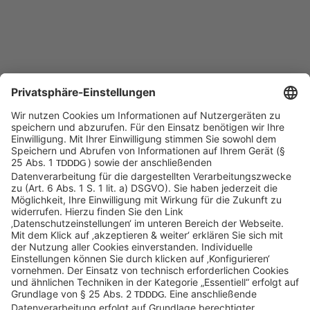
Sycor Kontakt
info@sycor.de
+49 551 490 0
©SYCOR GmbH
Impressum
Datenschutz