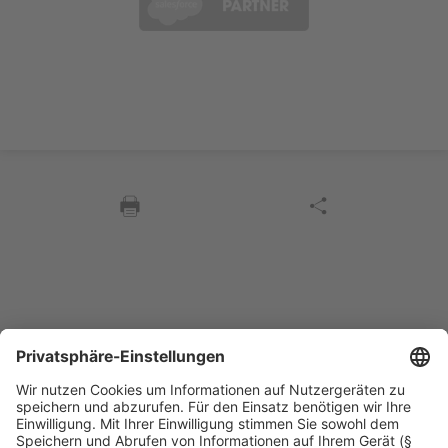
Sycor Kontakt
info@sycor.de
+49 551 490 0