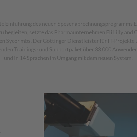
te Einführung des neuen Spesenabrechnungsprogramms 
zu begleiten, setzte das Pharmaunternehmen Eli Lilly and
en Sycor mbs. Der Göttinger Dienstleister für IT-Projekte 
nden Trainings- und Supportpaket über 33.000 Anwender,
und in 14 Sprachen im Umgang mit dem neuen System.
-