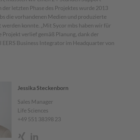
In der letzten Phase des Projektes wurde 2013
 mbs die vorhandenen Medien und produzierte
t werden konnte. „Mit Sycor mbs haben wir für
Projekt verlief gemäß Planung, dank der
bal EERS Business Integrator im Headquarter von
Jessika Steckenborn
Sales Manager
Life Sciences
+49 551 38398 23