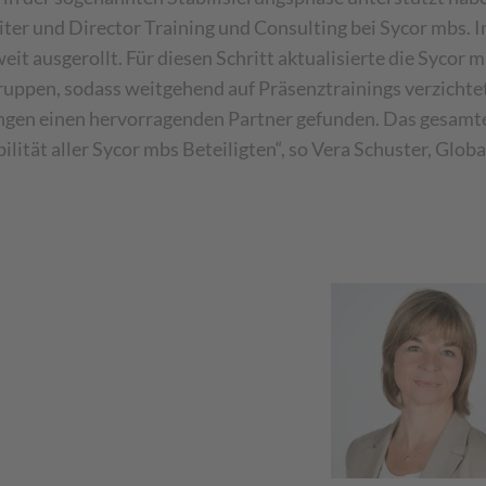
eiter und Director Training und Consulting bei Sycor mbs. 
it ausgerollt. Für diesen Schritt aktualisierte die Sycor
gruppen, sodass weitgehend auf Präsenztrainings verzichte
gen einen hervorragenden Partner gefunden. Das gesamte 
lität aller Sycor mbs Beteiligten“, so Vera Schuster, Glo