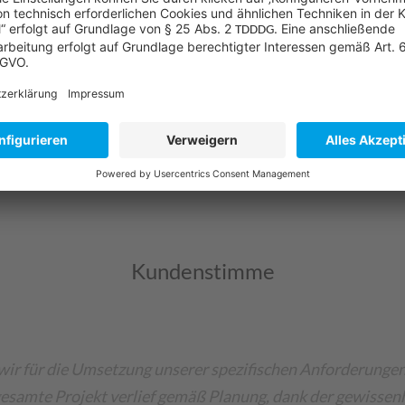
n zeitnah zum Rollout zur Verfügung gestellt, sodass jede
orn weiter aus. Neben dem umfassenden Medienpaket führt
und Multiplikatoren sowie für die Endanwender durch. Die T
 Russisch und Japanisch statt. Aufgrund von speziellen Sit
Kroatien, Slowenien und Portugal Face-to-Face-Trainings
Kundenstimme
wir für die Umsetzung unserer spezifischen Anforderunge
gesamte Projekt verlief gemäß Planung, dank der gewissen