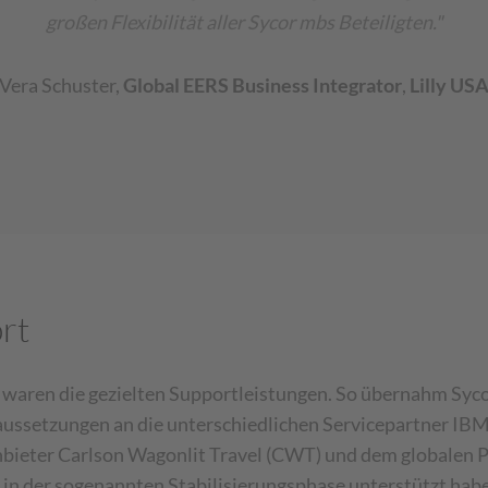
großen Flexibilität aller Sycor mbs Beteiligten."
Vera Schuster
,
Global EERS Business Integrator
,
Lilly US
rt
s waren die gezielten Supportleistungen. So übernahm Syco
ussetzungen an die unterschiedlichen Servicepartner IBM
bieter Carlson Wagonlit Travel (CWT) und dem globalen Pr
 in der sogenannten Stabilisierungsphase unterstützt ha