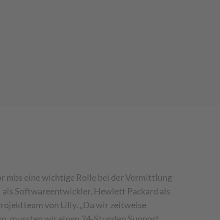
A
r mbs eine wichtige Rolle bei der Vermittlung
 als Softwareentwickler, Hewlett Packard als
ojektteam von Lilly. „Da wir zeitweise
ben, mussten wir einen 24-Stunden Support