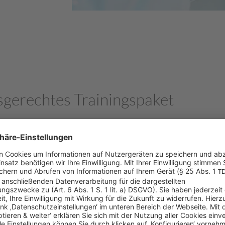
sgerechtes Trainingspaket
rtner von Lilly und kennt viele unserer Unternehmensproz
t uns darin bestärkt, Sycor mbs auch für dieses
globale T
 die Qualität der Schulungen sicherzustellen, wurden alle
en von Lilly bzw. den unternehmens- und projektspezifisc
ziell für Lilly angefertigten Trainingsunterlagen, wie das
s. „Wir haben zunächst ein Set an Core-Materialien erstell
bersetzt haben“, erklärt Jessika Steckenborn, Director Sale