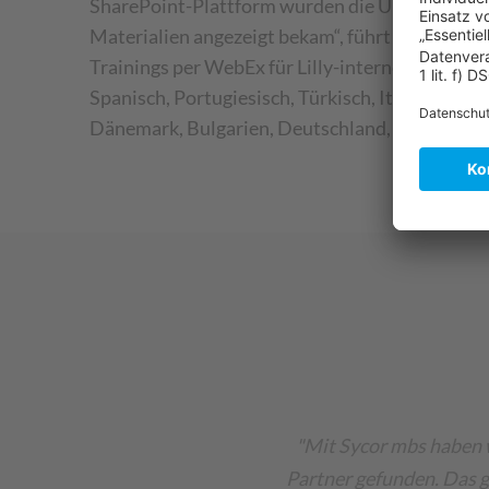
SharePoint-Plattform wurden die Unterlagen dan
Materialien angezeigt bekam“, führt Steckenb
Trainings per WebEx für Lilly-interne Trainer 
Spanisch, Portugiesisch, Türkisch, Italienisch,
Dänemark, Bulgarien, Deutschland, Rumänien, 
"Mit Sycor mbs haben 
Partner gefunden. Das 