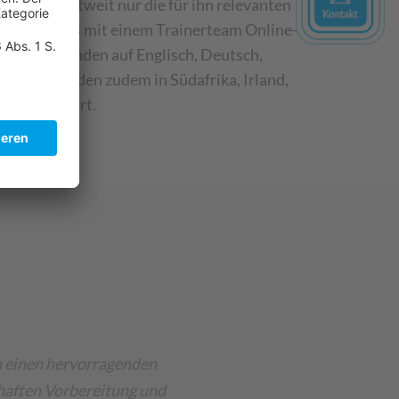
r User weltweit nur die für ihn relevanten
e Sycor mbs mit einem Trainerteam Online-
rainings fanden auf Englisch, Deutsch,
uationen wurden zudem in Südafrika, Irland,
 durchgeführt.
n einen hervorragenden
haften Vorbereitung und