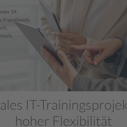
nder 14
h, Französisch,
sch,
nisch,
ales IT-Trainingsprojek
hoher Flexibilität