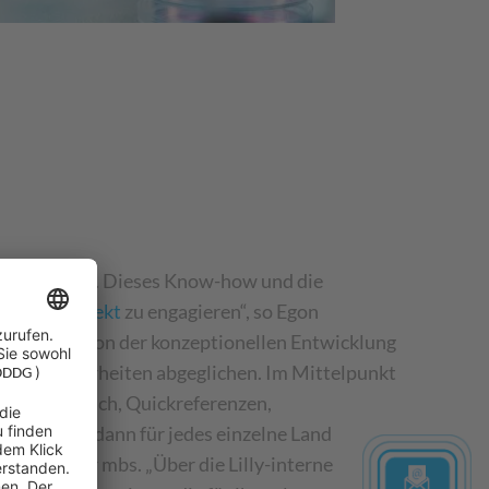
esse sehr gut. Dieses Know-how und die
rainingsprojekt
zu engagieren“, so Egon
 Schritte – von der konzeptionellen Entwicklung
hen Besonderheiten abgeglichen. Im Mittelpunkt
 EERS-Handbuch, Quickreferenzen,
t, das wir dann für jedes einzelne Land
s bei Sycor mbs. „Über die Lilly-interne