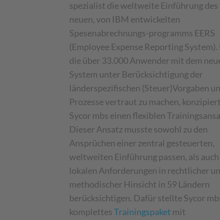
spezialist die weltweite Einführung des
neuen, von IBM entwickelten
Spesenabrechnungs-programms EERS
(Employee Expense Reporting System)
die über 33.000 Anwender mit dem neu
System unter Berücksichtigung der
länderspezifischen (Steuer)Vorgaben u
Prozesse vertraut zu machen, konzipier
Sycor mbs einen flexiblen Trainingsansa
Dieser Ansatz musste sowohl zu den
Ansprüchen einer zentral gesteuerten,
weltweiten Einführung passen, als auch
lokalen Anforderungen in rechtlicher u
methodischer Hinsicht in 59 Ländern
berücksichtigen. Dafür stellte Sycor mb
komplettes
Trainingspaket
mit