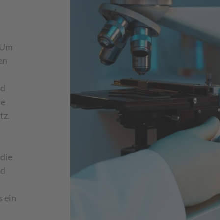
. Um
en
nd
te
tz.
 die
nd
s ein