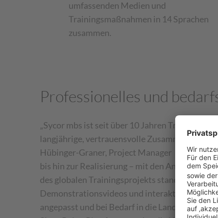
umfassenden Medien und
Trainingsmaßnahmen in 14 Sprachen
zusammen.
Professionelles und bedarf
„Sycor mbs ist seit über 10 Jahren Trainingspa
langjährige, vertrauensvolle Zusammenarbeit ha
Hübinger-Graner, Project Manager bei Lilly. Um
bis hin zur Realisierung – mit den Anforderung
des globalen Trainingsprojekts standen die spe
Demonstrationsvideos und interaktive eLearning
angepasst und bei Bedarf in die Landessprache ü