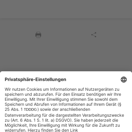
Sycor Kontakt
info@sycor.de
+49 551 490 0