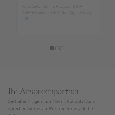
Verschlanken Sie Ihre Prozesse mit SAP
Wir
S/4HANA und starten Sie Ihre Digitalisierung
Ihr
Ihr Ansprechpartner
Sie haben Fragen zum Thema Rollout? Dann
sprechen Sie uns an. Wir freuen uns auf Ihre