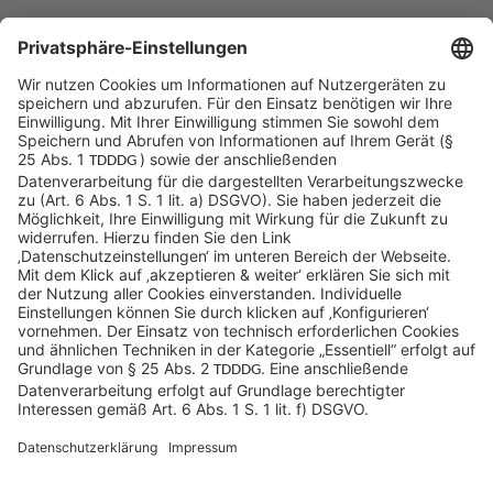
Sycor Kontakt
info@sycor.de
+49 551 490 0
©SYCOR GmbH
Impressum
Datenschutz
Cookies & Tracking