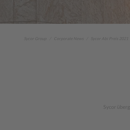
Sycor Group
/
Corporate News
/
Sycor Abi Preis 2021
Sycor überg