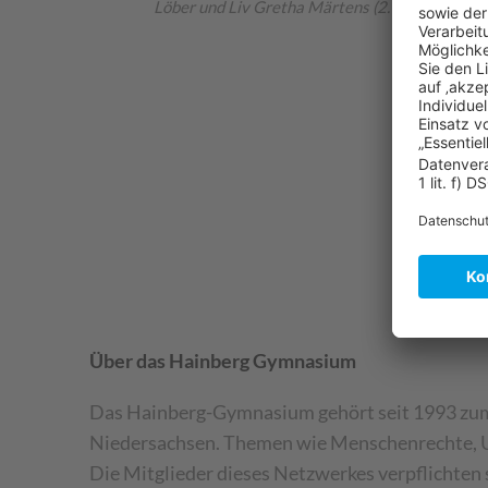
Löber und Liv Gretha Märtens (2. und 3. von re
Über das Hainberg Gymnasium
Das Hainberg-Gymnasium gehört seit 1993 zum
Niedersachsen. Themen wie Menschenrechte, Um
Die Mitglieder dieses Netzwerkes verpflichte