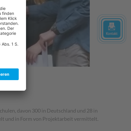
hulen, davon 300 in Deutschland und 28 in
und in Form von Projektarbeit vermittelt.