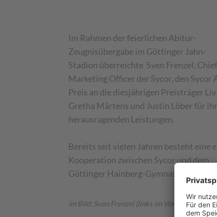
Im Rahmen der feierlichen Abitur-
Zeugnisübergabe im Göttinger Jahn-
Stadion überreichte Sven Frenzel, Chie
Marketing Officer der Sycor, den Sycor 
Preis an die diesjährigen Preisträger Liv
Gretha Märtens und Justin Löber für ih
herausragenden Leistungen.
Bereits seit vielen Jahren besteht eine 
Kooperation zwischen Sycor und dem
Göttinger Hainberg-Gymnasium.
im Bild: Sven Frenzel (links im Vordergrund), Ju