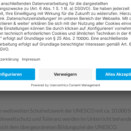
chts)
 weltweiten Schulnetzwerk der UNESCO mit ca. 10.000 Sc
weltschutz und Toleranz werden im Unterricht behandelt 
n sich dem übergeordneten Bildungsziel der UNESCO.