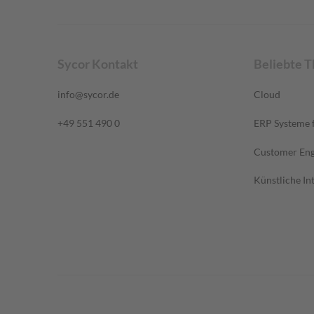
Sycor Kontakt
Beliebte 
info@sycor.de
Cloud
+49 551 490 0
ERP Systeme f
Customer En
Künstliche Int