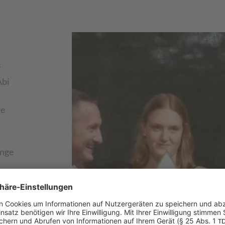
f
Abi
re
enge
stin