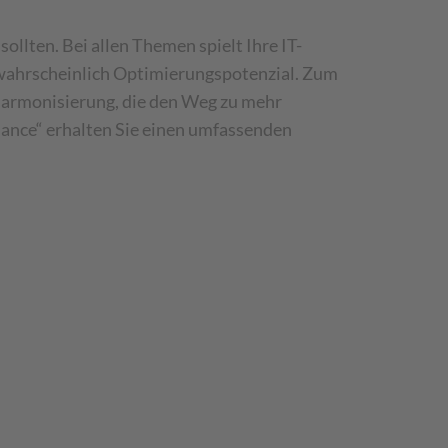
llten. Bei allen Themen spielt Ihre IT-
r wahrscheinlich Optimierungspotenzial. Zum
 Harmonisierung, die den Weg zu mehr
ance“ erhalten Sie einen umfassenden