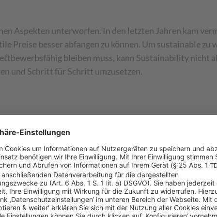
hen Aspekten unterworfen. In den letzten Jahren kam verm
atile Preise besser abfangen zu können. Um sustainable 
ttbewerbsfähig bleiben muss, kann Sustainability nicht al
ren und Schritt für Schritt umzusetzen.
türlich stark von der jeweiligen Branche und den individ
Handlungsfelder und Überlegungen:
Zusammenhänge aufzeigen, Ziele definieren, Umgebungsvari
nd gewichten