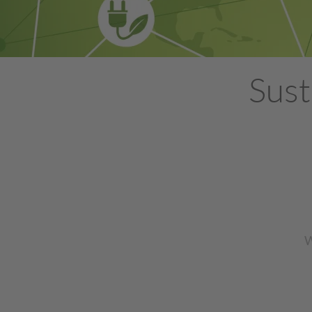
Sust
W