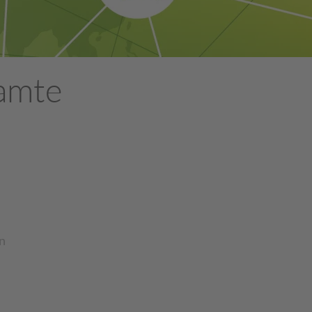
samte
n