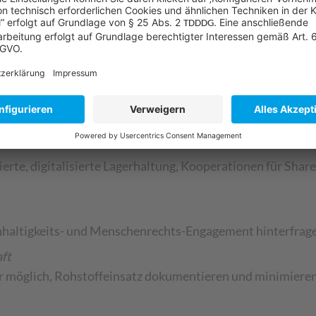
ere, langlebigere Materialien und Kreislaufwirtschaft ach
ieferanten mit Sustainability-Konzept
truktur auf Energieeffizienz hin prüfen, nachhaltige Energ
te, digitalisierte Lagerhaltung, Kooperationen für Shar
altigkeits- und Menschenrechts-Engagement hinterfragen,
aft
 möglich, Rohstoffeinsatz dokumentieren und minimiere