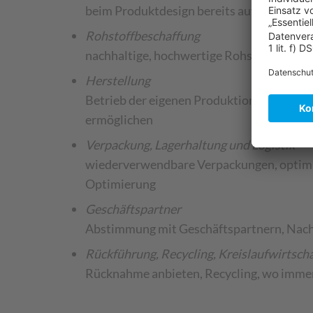
beim Produktdesign bereits auf nachhaltig
Rohstoffbeschaffung
nachhaltige, hochwertige Rohstoffe von L
Herstellung
Betrieb der eigenen Produktion und Infras
ermöglichen
Verpackung, Lagerhaltung und Logistik
wiederverwendbare Verpackungen, optimier
Optimierung
Geschäftspartner
Abstimmung mit Geschäftspartnern, Nachh
Rückführung, Recycling, Kreislaufwirtsch
Rücknahme anbieten, Recycling, wo immer