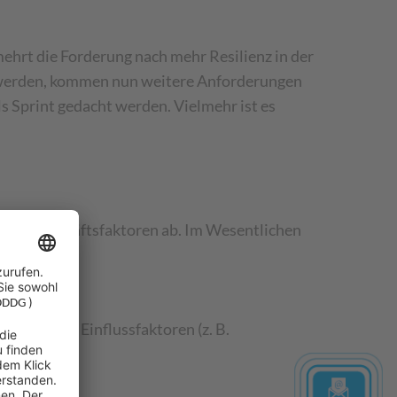
ehrt die Forderung nach mehr Resilienz in der
zu werden, kommen nun weitere Anforderungen
s Sprint gedacht werden. Vielmehr ist es
uellen Geschäftsfaktoren ab. Im Wesentlichen
ablen und Einflussfaktoren (z. B.