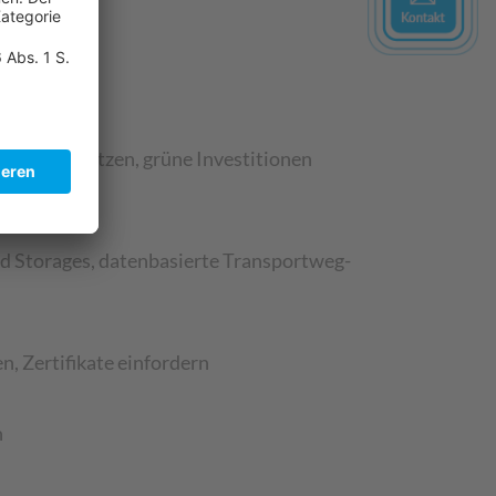
ten
iequellen nutzen, grüne Investitionen
ed Storages, datenbasierte Transportweg-
 Zertifikate einfordern
n