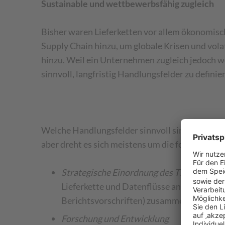
Sustainable und wettbewerbsfähig zugleich
Bisher waren Lieferketten vor allem ökonomisc
Supply Chain hinzu, um globale Krisen und vol
hinzu. Weil ein Unternehmen zugleich jedoch we
sinnvoll, langfristig Handlungsfelder zu definie
Welche Handlungsfelder sinnvoll sind, hängt na
aber dreht es sich meistens um die folgenden 
Strategische Einordnung des Themas
Lieferkette und Datenflüsse analysieren, 
Berichtsvorschriften) zusammentragen u
Forschung und Entwicklung