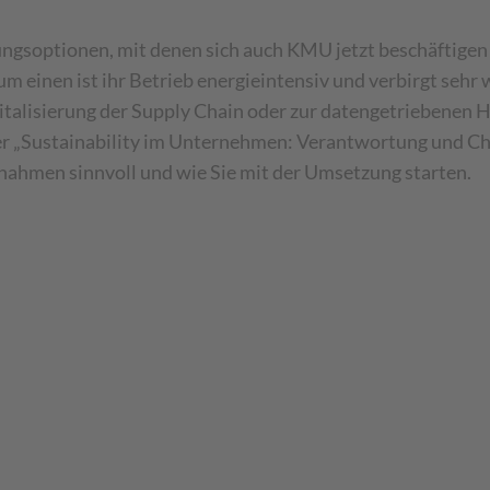
ngsoptionen, mit denen sich auch KMU jetzt beschäftigen so
um einen ist ihr Betrieb energieintensiv und verbirgt seh
gitalisierung der Supply Chain oder zur datengetriebenen
er „Sustainability im Unternehmen: Verantwortung und Ch
ahmen sinnvoll und wie Sie mit der Umsetzung starten.