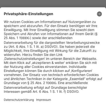
Sycor Kontakt
info@sycor.de
+49 551 490 0
©SYCOR GmbH
Impressum
Datenschutz
Cookies & Tracking