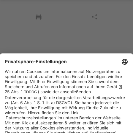
Sycor Kontakt
info@sycor.de
+49 551 490 0
©SYCOR GmbH