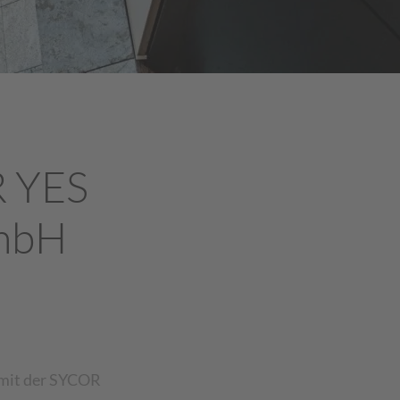
R YES
mbH
 mit der SYCOR