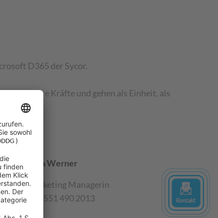
crosoft D365 der Sycor.
deln unsere Kräfte und gehen als Einheit, als
Anja Werner
Marketing Managerin
+49 551 490 2013