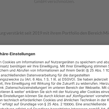
GmbH verschmolzen.
 verstärkt seit 2019 mit ihrem Portfolio den Bereich Mi
nen Teams wird nun der letzte Schritt abgeleitet: Wir bün