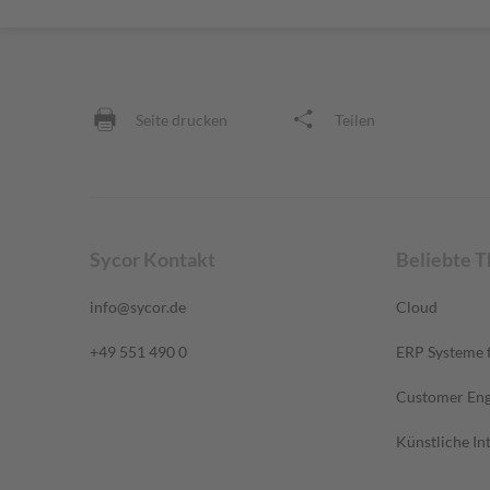
Seite drucken
Teilen
Sycor Kontakt
Beliebte 
info@sycor.de
Cloud
+49 551 490 0
ERP Systeme f
Customer En
Künstliche Int