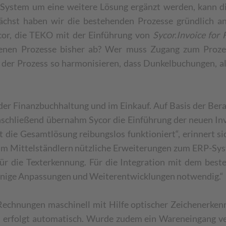
-System um eine weitere Lösung ergänzt werden, kann die
hst haben wir die bestehenden Prozesse gründlich anal
ycor, die TEKO mit der Einführung von
Sycor.Invoice
for
ffenen Prozesse bisher ab? Wer muss Zugang zum Proze
h der Prozess so harmonisieren, dass Dunkelbuchungen, a
der Finanzbuchhaltung und im Einkauf. Auf Basis der Bera
nschließend übernahm Sycor die Einführung der neuen In
die Gesamtlösung reibungslos funktioniert“, erinnert sic
Mittelständlern nützliche Erweiterungen zum ERP-Syste
für die Texterkennung. Für die Integration mit dem be
einige Anpassungen und Weiterentwicklungen notwendig.“
Rechnungen maschinell mit Hilfe optischer Zeichenerke
 erfolgt automatisch. Wurde zudem ein Wareneingang v