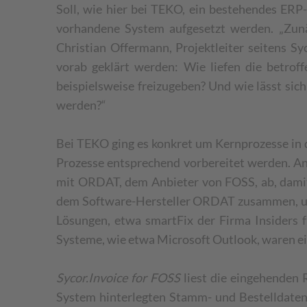
Soll, wie hier bei TEKO, ein bestehendes ERP
vorhandene System aufgesetzt werden. „Zunäc
Christian Offermann, Projektleiter seitens S
vorab geklärt werden: Wie liefen die betro
beispielsweise freizugeben? Und wie lässt sic
werden?“
Bei TEKO ging es konkret um Kernprozesse in 
Prozesse entsprechend vorbereitet werden. A
mit ORDAT, dem Anbieter von FOSS, ab, damit 
dem Software-Hersteller ORDAT zusammen, um 
Lösungen, etwa smartFix der Firma Insiders 
Systeme, wie etwa Microsoft Outlook, waren 
Sycor.Invoice for FOSS
liest die eingehenden 
System hinterlegten Stamm- und Bestelldaten