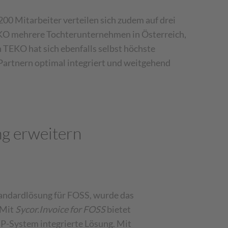
00 Mitarbeiter verteilen sich zudem auf drei
EKO mehrere Tochterunternehmen in Österreich,
TEKO hat sich ebenfalls selbst höchste
Partnern optimal integriert und weitgehend
g erweitern
tandardlösung für FOSS, wurde das
 Mit
Sycor.Invoice for FOSS
bietet
RP-System integrierte Lösung. Mit