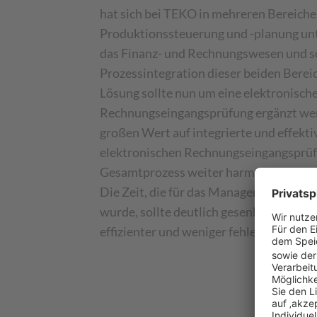
hat sich bei TEKO in mehreren Bereich
Produktionssteuerung und -planung unt
das Finanz- und Rechnungswesen und so
Prozessintegration dieser beiden Berei
Lösung sollte nun um eine elektronisch
Rechnungseingangsprüfung ergänzt we
großen Wert auf integrierte und effekti
elektronischen Rechnungseingangsprüfu
Gesamtprozess weiter harmonisiert und 
Die Zeit, die für das Management der
wurde, sollte deutlich gesenkt werden u
effizienter und weniger fehleranfällig zu