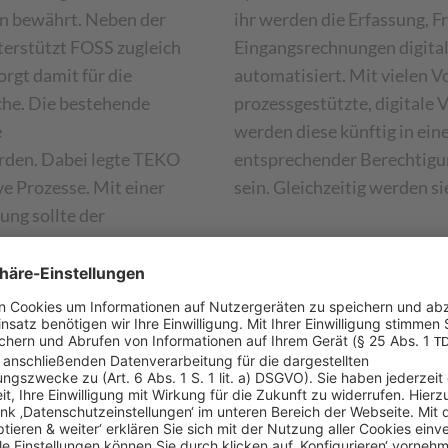
en bewährt. Neben der
ihr werden die Erfassung, 
erstützt FOSS zugleich
Eingangsrechnungen digital
rgt damit für die
automatisiert. Mit vielen V
che. Die bestehende
prozessgestützte, digitale 
e
werden diese künftig in ein
rden. Dabei legte TEKO
entsprechender Berechtigun
ve Prozesse. Mit einer
sein. Gleichzeitig werden s
ng sollte der
digitalisiert werden.
 Rechnungen verwendet
m gleichzeitig
 sein.