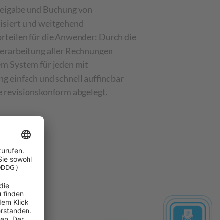
Freigabe und Buchung von
isiert und weitgehend
orteilen für die Anwender: Durch die
Verarbeitung aller Rechnungen
em System für jeden mit
g einfach und schnell auffindbar
ie revisionskonform abgelegt.