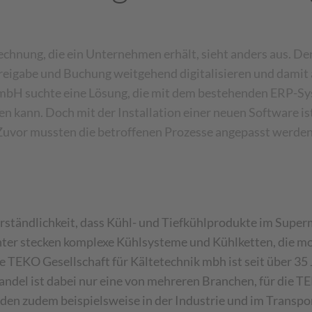
chnung, die ein Unternehmen erhält, sieht anders aus. De
Freigabe und Buchung weitgehend digitalisieren und damit
bH suchte eine Lösung, die mit dem bestehenden ERP-Sy
en kann. Doch mit der Installation einer neuen Software ist
Zuvor mussten die betroffenen Prozesse angepasst werden
tverständlichkeit, dass Kühl- und Tiefkühlprodukte im Sup
inter stecken komplexe Kühlsysteme und Kühlketten, die mo
EKO Gesellschaft für Kältetechnik mbh ist seit über 35 J
andel ist dabei nur eine von mehreren Branchen, für die T
den zudem beispielsweise in der Industrie und im Transpo