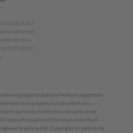
nnoch lässt sich
 automatisieren.
stem nahtlos
 es nicht getan:
.
ermarkt so gelagert und zum Verkauf angeboten
dernste Technologien für ein effektives
ahren auf wirtschaftliche und nachhaltige
EKO seine Produkte und Services individuell
rtgewerbe gebraucht. Dabei gibt es zahlreiche