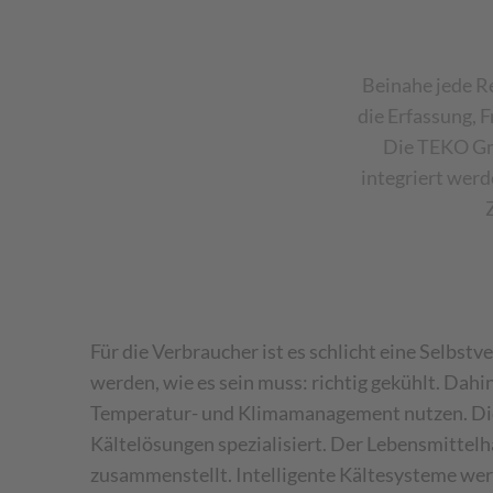
Beinahe jede Re
die Erfassung, 
Die TEKO Gm
integriert werd
Für die Verbraucher ist es schlicht eine Selbs
werden, wie es sein muss: richtig gekühlt. Dah
Temperatur- und Klimamanagement nutzen. Die T
Kältelösungen spezialisiert. Der Lebensmittelh
zusammenstellt. Intelligente Kältesysteme wer