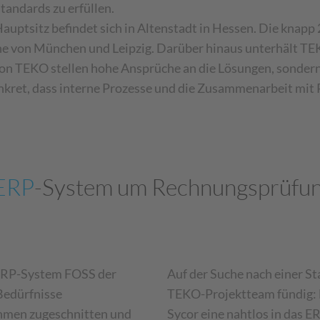
tandards zu erfüllen.
tsitz befindet sich in Altenstadt in Hessen. Die knapp 2
he von München und Leipzig. Darüber hinaus unterhält T
on TEKO stellen hohe Ansprüche an die Lösungen, sondern 
nkret, dass interne Prozesse und die Zusammenarbeit mit 
ERP
-System um Rechnungsprüfun
 ERP-System FOSS der
Auf der Suche nach einer S
Bedürfnisse
TEKO-Projektteam fündig:
hmen zugeschnitten und
Sycor eine nahtlos in das E