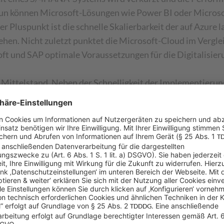
n können Microsoft-Lösungen wie Power BI oder Microsof
luspunkt ist die schnelle Skalierbarkeit der auf Azure la
ehen. Nicht zuletzt punktet die Microsoft-Cloud im Vergl
oft und SAP optimale Voraussetzungen für die Digitalisi
 Mittelstand. Neben der Schnelligkeit der Implementieru
liche Hardware-Kapazitäten stehen jederzeit zur Verfügun
t wird, auf die Minute genau.
ßen wir die Zusammenarbeit unserer beiden Hauptpartner“
ei Sycor. Sycor-Kunden profitieren gleich doppelt: Sycor h
igt sowohl Azure-Spezialisten als auch S/4HANA-Experte
etzt auf unsere ersten S/4HANA auf Microsoft Azure Projekt