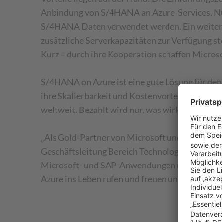
Anbindung von S/4HANA an Azure-Services. Nu
S/4HANA Daten verwendet werden. Ein weiterer P
zusätzliche Serverkapazitäten zur Verfügung st
Kurz – durch ihre Kooperation schaffen Micros
S/4HANA on Azure ist eine gute Lösung für den
ihre Skalierbarkeit und Kostenvorteile. Zusätz
weltweit. Bezahlt wird nur, was wirklich genutz
„Als Gold-Partner von Microsoft und SAP begrü
Geschäftsleitung Bereich Technologie Services b
Microsoft- und SAP-Anwendungen und beschäft
Azure ins Leben rufen und freuen uns bereits j