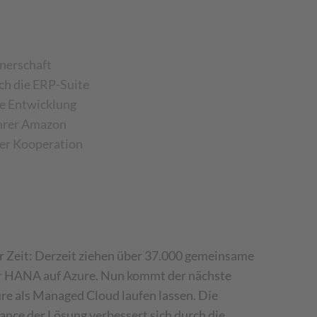
nerschaft
h die ERP-Suite
se Entwicklung
ührer Amazon
der Kooperation
r Zeit: Derzeit ziehen über 37.000 gemeinsame
er HANA auf Azure. Nun kommt der nächste
e als Managed Cloud laufen lassen. Die
nce der Lösung verbessert sich durch die