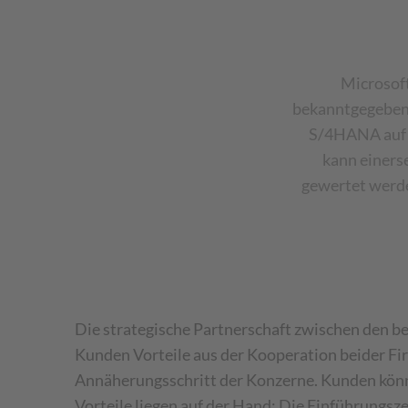
Microsof
bekanntgegeben
S/4HANA auf A
kann einers
gewertet werde
Die strategische Partnerschaft zwischen den b
Kunden Vorteile aus der Kooperation beider F
Annäherungsschritt der Konzerne. Kunden könn
Vorteile liegen auf der Hand: Die Einführungs