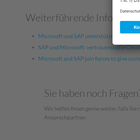
Weiterführende Information
Microsoft und SAP unterstützen Kunden be
SAP und Microsoft: vertrauensvolle Clou
Microsoft and SAP join forces to give cust
Sie haben noch Fragen
Wir helfen Ihnen gerne weiter, falls Sie
Ansprechpartner: