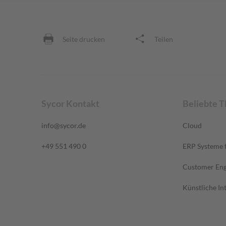
Seite drucken
Teilen
Sycor Kontakt
Beliebte 
info@sycor.de
Cloud
+49 551 490 0
ERP Systeme f
Customer En
Künstliche Int