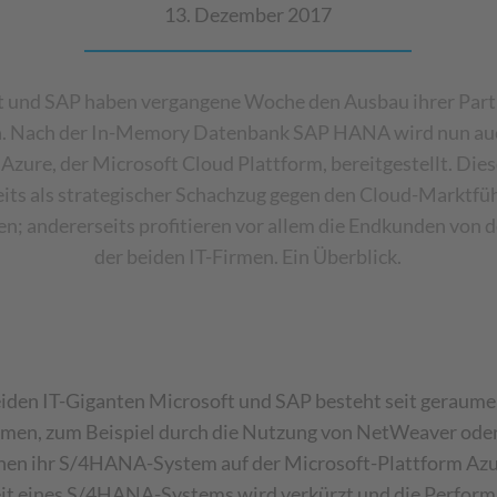
13. Dezember 2017
t und SAP haben vergangene Woche den Ausbau ihrer Part
. Nach der In-Memory Datenbank SAP HANA wird nun auc
zure, der Microsoft Cloud Plattform, bereitgestellt. Die
eits als strategischer Schachzug gegen den Cloud-Marktf
n; andererseits profitieren vor allem die Endkunden von 
der beiden IT-Firmen. Ein Überblick.
eiden IT-Giganten Microsoft und SAP besteht seit geraume
irmen, zum Beispiel durch die Nutzung von NetWeaver od
en ihr S/4HANA-System auf der Microsoft-Plattform Azur
zeit eines S/4HANA-Systems wird verkürzt und die Performa