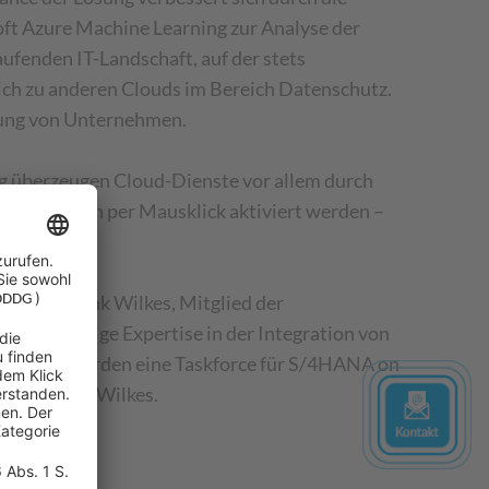
t Azure Machine Learning zur Analyse der
ufenden IT-Landschaft, auf der stets
eich zu anderen Clouds im Bereich Datenschutz.
erung von Unternehmen.
ng überzeugen Cloud-Dienste vor allem durch
g und können per Mausklick aktiviert werden –
, sagt Frank Wilkes, Mitglied der
at langjährige Expertise in der Integration von
n. „Wir werden eine Taskforce für S/4HANA on
e“, ergänzt Wilkes.