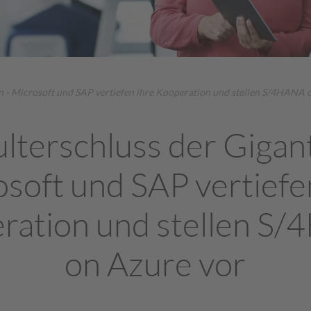
n - Microsoft und SAP vertiefen ihre Kooperation und stellen S/4HANA 
lterschluss der Gigan
soft und SAP vertiefe
ration und stellen S
on Azure vor