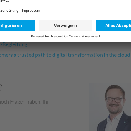
en finden Sie unter:
i der digitalen Transformation in der Cloud
d-Begleitung
omers a trusted path to digital transformation in the cloud
?
 noch Fragen haben. Ihr