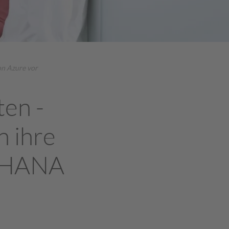
on Azure vor
ten -
n ihre
/4HANA