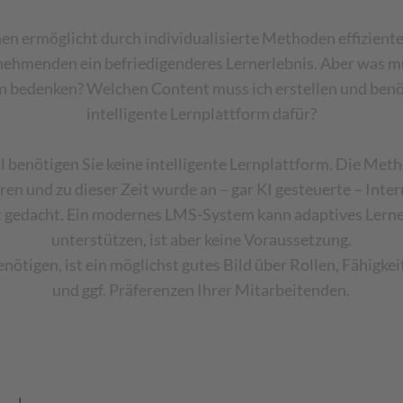
en ermöglicht durch individualisierte Methoden effizient
lnehmenden ein befriedigenderes Lernerlebnis. Aber was m
n bedenken? Welchen Content muss ich erstellen und benöt
intelligente Lernplattform dafür?
 benötigen Sie keine intelligente Lernplattform. Die Me
en und zu dieser Zeit wurde an – gar KI gesteuerte – Int
t gedacht. Ein modernes LMS-System kann adaptives Lernen
unterstützen, ist aber keine Voraussetzung.
nötigen, ist ein möglichst gutes Bild über Rollen, Fähigke
und ggf. Präferenzen Ihrer Mitarbeitenden.