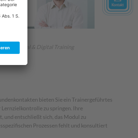
las Fiedel,
 of Personal & Digital Training
ndenkontakten bieten Sie ein Trainergeführtes
Lernzielkontrolle zu springen. Ihre
, und entschließt sich, das Modul zu
nsspezifischen Prozessen fehlt und konsultiert