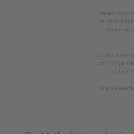
Adaptives Lern
vermittelt Tei
Organisatio
Zunächst einmal
den 1970er Jahr
noch nich
Was Sie aber be