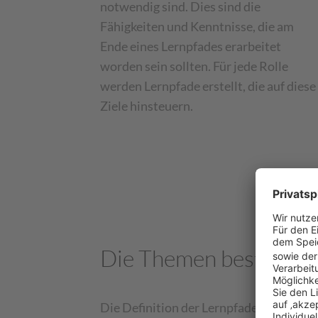
notwendig sind. Dies sind die
Fähigkeiten und Kenntnisse, die am
Ende eines Lernpfades erarbeitet
worden sein sollten. Für jede Rolle
werden Lernpfade erstellt, die auf diese
Ziele hinsteuern.
Die Themen bestimmen
Die Definition der Lernpfade ist der Ke