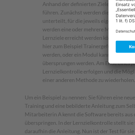
Anhand der definierten Ziele werden M
führen. Zunächst werden die Lernpfade 
unterteilt, für die jeweils eigene Ziele 
werden eine oder mehrere Methoden zur 
Lernziele erreicht werden können. Je 
hier zum Beispiel Trainergeführte Train
werden, oder ein Modul kann bei entsp
übersprungen werden. Am Ende eines je
Lernzielkontrolle erfolgen und die Mögl
einer anderen Methode zu wiederholen
Um ein Beispiel zu nennen: Sie führen eine ne
Training und eine bebilderte Anleitung zum Selb
Mitarbeiterin A kennt die Software bereits aus
überspringen. In der Lernzielkontrolle stellt si
daraufhin die Anleitung. Nun ist der Test für si