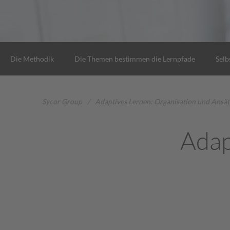
Die Methodik
Die Themen bestimmen die Lernpfade
Selb
Sycor Group
/
Adaptives Lernen: Organisation und Ansät
Adap