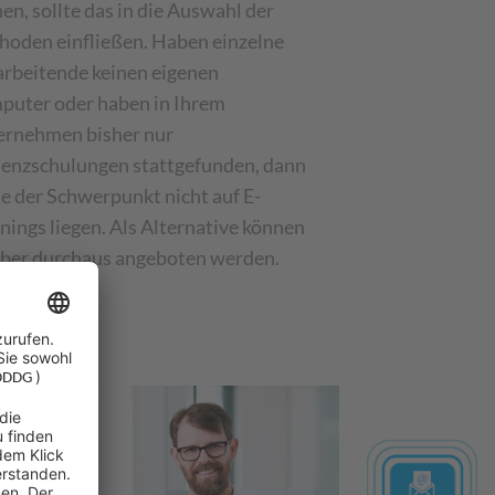
en, sollte das in die Auswahl der
oden einfließen. Haben einzelne
rbeitende keinen eigenen
uter oder haben in Ihrem
ernehmen bisher nur
enzschulungen stattgefunden, dann
te der Schwerpunkt nicht auf E-
nings liegen. Als Alternative können
aber durchaus angeboten werden.