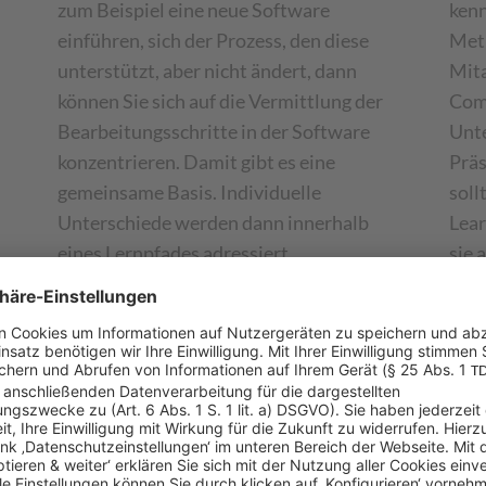
zum Beispiel eine neue Software
kenn
einführen, sich der Prozess, den diese
Meth
unterstützt, aber nicht ändert, dann
Mita
können Sie sich auf die Vermittlung der
Comp
Bearbeitungsschritte in der Software
Unt
konzentrieren. Damit gibt es eine
Präs
gemeinsame Basis. Individuelle
soll
Unterschiede werden dann innerhalb
Lear
eines Lernpfades adressiert.
sie 
 die Lernpfade
rnschritt des adaptiven Lernens.