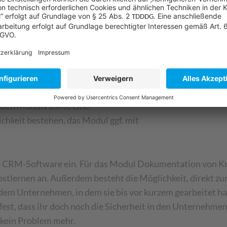
ethoden ausgewählt, die zum Ziel
in einzelne Schritte oder Module
definiert werden. Für jedes Modul
Verfügung gestellt, durch die die
Nico
nach Komplexität des Themas können
Head
ings neben E-Learnings gestellt
rechenden Vorkenntnissen
den Moduls sollte eine
ichkeit bestehen, das Modul ggf. mit
.
ue CRM-Software ein. Für das Modul Dokumentation von Ku
stlernen an. Außerdem besteht die Möglichkeit, direkt zur 
 dem Unternehmen, in dem sie bis vor kurzem gearbeitet hat
e fest, dass ihr doch noch die Sicherheit in den Unternehme
e kein Problem mehr.