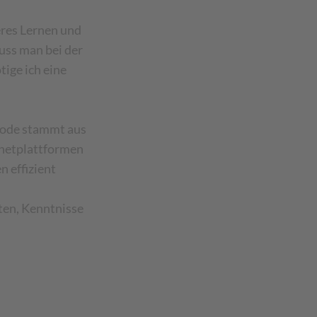
eres Lernen und
uss man bei der
ige ich eine
thode stammt aus
ernetplattformen
 effizient
iten, Kenntnisse