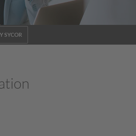
Y SYCOR
ation