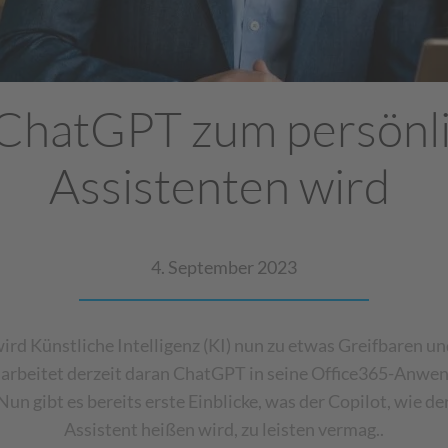
ChatGPT zum persönl
Assistenten wird
4. September 2023
rd Künstliche Intelligenz (KI) nun zu etwas Greifbaren u
 arbeitet derzeit daran ChatGPT in seine Office365-Anwe
Nun gibt es bereits erste Einblicke, was der Copilot, wie de
Assistent heißen wird, zu leisten vermag..