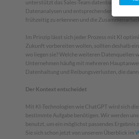
unterstützt das Sales-Team datenbasiert. Zud
Datenanalysen und entsprechenden Interpretati
frühzeitig zu erkennen und die Zusammenarbeit
Im Prinzip lässt sich jeder Prozess mit KI opti
Zukunft vorbereiten wollen, sollten deshalb e
wo liegen sie? Welche weiteren Datenquellen w
Unternehmen häufig mit mehreren Hauptanwendun
Datenhaltung und Reibungsverlusten, die dann 
Der Kontext entscheidet
Mit KI-Technologien wie ChatGPT wird sich die
bestimmte Aufgabe benötigen. Wir werden unser
benutzt, um ein möglichst passendes Ergebnis zu
Sie sich schon jetzt von unserem Überblick im
W