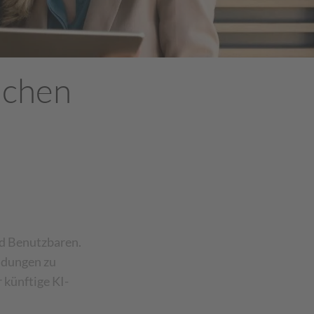
ichen
nd Benutzbaren.
ndungen zu
r künftige KI-