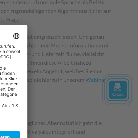
ren, sondern auch normale Sprache als Befehl
 den zugrundeliegenden Algorithmus: Er ist auf
te Fragen.
tatsächlich gut eingrenzen lassen. Und genau
gemäß fließen hier jede Menge Informationen ein,
stellungs- und Lieferzeiträume, vielleicht
pilot nimmt Ihnen diese Arbeit nahezu
erstellt Ihnen ein Angebot, welches Sie nur
h einige Beispiele hierzu in unserem
Webinar
mpeln wird.
 alltagstauglicher. Aber natürlich geht die
 Microsoft Viva Sales integriert und