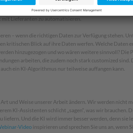
em liegen verschiedenen Supply-Chain-Anwendungen inzw
onen helfen sie dabei, unnötige Lagerbestände zu vermeid
 mit Lieferanten zu automatisieren.
mieren – wenn die richtigen Daten zur Verfügung stehen. Un
inen kritischen Blick auf ihre Daten werfen. Welche Daten
erden hinzugezogen und wo wären weitere sinnvoll? Die Pra
gen arbeiten, die zudem noch stark customized sind. Das
auch ein KI-Algorithmus nur teilweise auffangen kann.
 Art und Weise unserer Arbeit ändern. Wir werden nicht 
em KI-Assistenten schlicht „sagen“, was wir brauchen. Di
 liefern. Und die KI wird immer besser werden, denn sie l
ebinar-Video
inspirieren und sprechen Sie uns an, wenn S