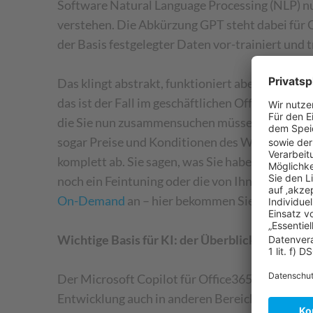
Software Natural Language Processing (NLP) nut
verstehen. Die Abkürzung GPT steht dabei für G
der Basis festgelegter Daten vor-trainiert und 
Das klingt abstrakt, funktioniert aber sehr gut
das ist der Fall im geschäftlichen Office-Konte
die Sie nun zusammensuchen müssen: Gesprächs
sogar Preise und Konditionen des Wettbewerbs,
komplett ab. Sie sagen, was Sie haben möchten 
noch ein Feintuning oder die von Ihnen gewünsc
On-Demand
an – hier bekommen Sie einen Eind
Wichtige Basis für KI: der Überblick über die
Der Microsoft Copilot für Office365 macht den 
Entwicklung auch in anderen Bereichen weiter: 