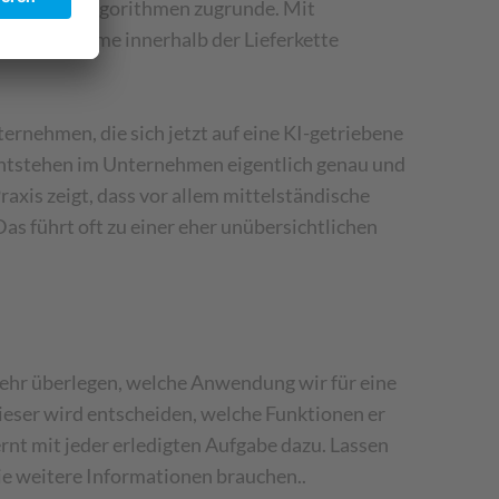
ischen KI-Algorithmen zugrunde. Mit
en, Probleme innerhalb der Lieferkette
ternehmen, die sich jetzt auf eine KI-getriebene
 entstehen im Unternehmen eigentlich genau und
xis zeigt, dass vor allem mittelständische
 führt oft zu einer eher unübersichtlichen
mehr überlegen, welche Anwendung wir für eine
eser wird entscheiden, welche Funktionen er
ernt mit jeder erledigten Aufgabe dazu. Lassen
ie weitere Informationen brauchen..