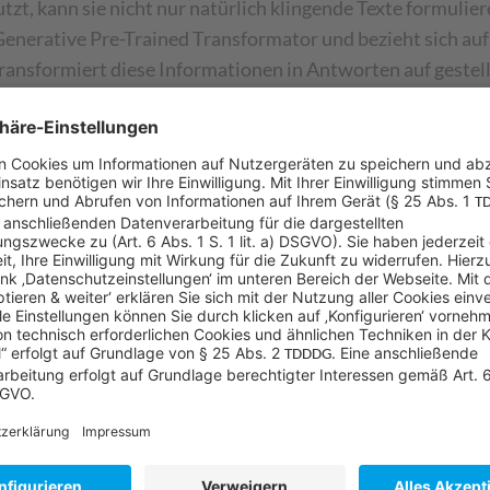
zt, kann sie nicht nur natürlich klingende Texte formulie
enerative Pre-Trained Transformator und bezieht sich auf
transformiert diese Informationen in Antworten auf gestell
. Besonders dann, wenn sich die benötigten Informationen 
xt. Ein Beispiel: Sie möchten ein Angebot erstellen. Natur
notizen vom Meeting mit dem Kunden, E-Mail-Verkehr, Her
 Ihre Produkt-Roadmap und so weiter und so fort. Der Co
und grenzen die Datenbasis entsprechend ein. Der Copilot 
hten individuellen Anpassungen benötigt. Schauen Sie sic
ruck, wie KI unsere Arbeitswelt tatsächlich künftig umkre
 eigenen Daten
praktischen Nutzen von KI-Technologien nun greifbarer und
So ist der Copilot zum Beispiel bereits in das CRM-System