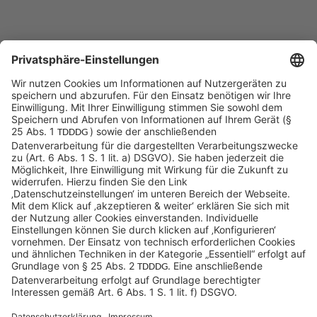
Sycor Kontakt
info@sycor.de
+49 551 490 0
©SYCOR GmbH
Impressum
Datenschutz
Cookies & Tracking