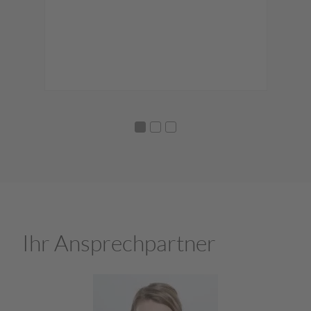
u
M
se.
Bri
Pro
Ihr Ansprechpartner