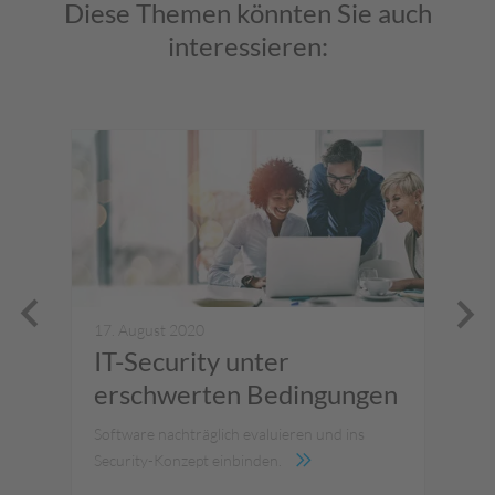
Diese Themen könnten Sie auch
interessieren:
17. August 2020
17.
IT-Security unter
Di
erschwerten Bedingungen
si
Software nachträglich evaluieren und ins
5 S
Security-Konzept einbinden.
Unt