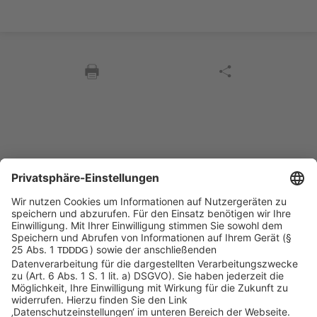
Sycor Kontakt
info@sycor.de
+49 551 490 0