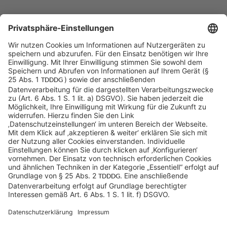
Sycor Kontakt
info@sycor.de
+49 551 490 0
©SYCOR GmbH
Impressum
Datenschutz
Cookies & Tracking