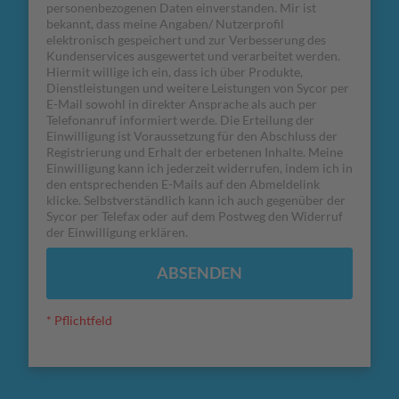
personenbezogenen Daten einverstanden. Mir ist
bekannt, dass meine Angaben/ Nutzerprofil
elektronisch gespeichert und zur Verbesserung des
Kundenservices ausgewertet und verarbeitet werden.
Hiermit willige ich ein, dass ich über Produkte,
Dienstleistungen und weitere Leistungen von Sycor per
E-Mail sowohl in direkter Ansprache als auch per
Telefonanruf informiert werde. Die Erteilung der
Einwilligung ist Voraussetzung für den Abschluss der
Registrierung und Erhalt der erbetenen Inhalte. Meine
Einwilligung kann ich jederzeit widerrufen, indem ich in
den entsprechenden E-Mails auf den Abmeldelink
klicke. Selbstverständlich kann ich auch gegenüber der
Sycor per Telefax oder auf dem Postweg den Widerruf
der Einwilligung erklären.
ABSENDEN
* Pflichtfeld