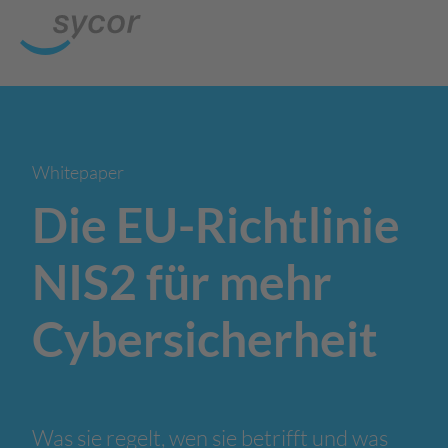
Whitepaper
Die EU-Richtlinie
NIS2 für mehr
Cybersicherheit
Was sie regelt, wen sie betrifft und was