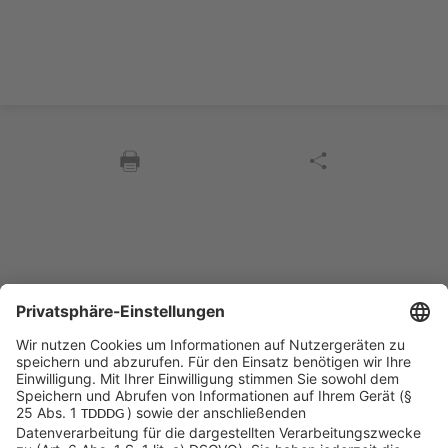
Sycor Kontakt
info@sycor.de
+49 551 490 0