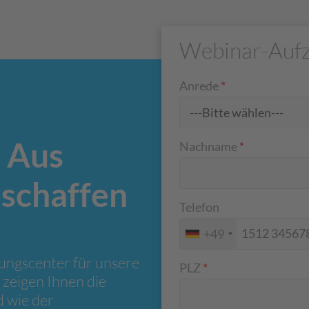
Webinar-Aufz
Anrede
*
– Aus
Nachname
*
schaffen
Telefon
+49
gungscenter für unsere
PLZ
*
zeigen Ihnen die
d wie der