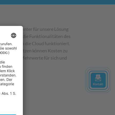
ichtigungscenter für unsere Lösung
igen Ihnen die Funktionalitäten des
ustausch in die Cloud funktioniert.
abei unterstützen können Kosten zu
ielen oder Mehrwerte für sich und
enanstößen!