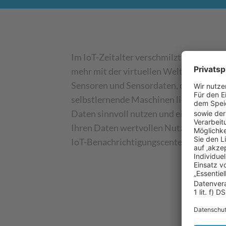
Im IoT-Zeitalter verschmilzt die physik
mehr mit der virtuellen Welt. Eine zentr
Sensoren und Sensordaten, die die Basi
selbstlernende Maschinen liefern. Aber 
Daten sinnvoll nutzen und einsetzen? Ei
Ihren Daten wertvollen Nutzen zu schaf
IoT-Benachrichtigungscenter für unser
Freuen Sie