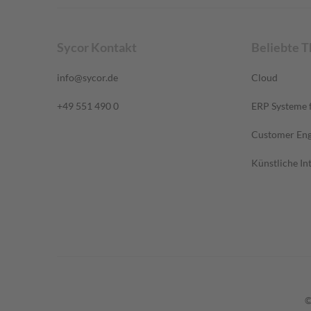
Sycor Kontakt
Beliebte 
info@sycor.de
Cloud
+49 551 490 0
ERP Systeme f
Customer En
Künstliche Int
©