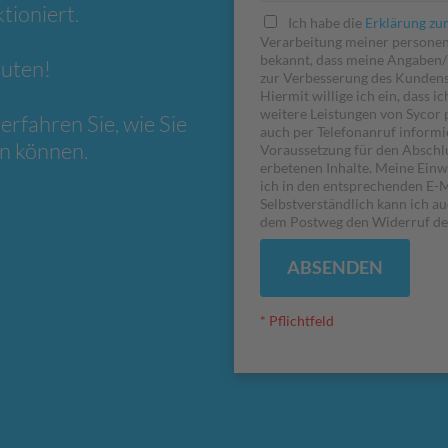
tioniert.
Ich habe die
Erklärung zu
Verarbeitung meiner personen
bekannt, dass meine Angaben/ 
nuten!
zur Verbesserung des Kundens
Hiermit willige ich ein, dass 
weitere Leistungen von Sycor 
fahren Sie, wie Sie
auch per Telefonanruf informie
n können.
Voraussetzung für den Abschlu
erbetenen Inhalte. Meine Einwi
ich in den entsprechenden E-M
Selbstverständlich kann ich au
dem Postweg den Widerruf der
ABSENDEN
* Pflichtfeld