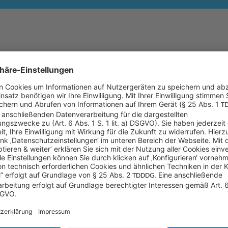
alische Welt mehr und
Lernen Sie das IoT Benachr
ale Rolle spielen dabei
Sycor.Rental
kennen! Wir ze
s für Automation und
Systems und wie der Datena
wie lassen sich diese
Erfahren Sie, wie wir Sie d
ne Möglichkeit, aus
senken, mehr Umsatz zu erz
fen, ist das sogenannte
ihre Kunden zu schaffen.
e Lösung
Sycor.Rental
.
 sich auf eine spannende Session mit wertvollen Gedank