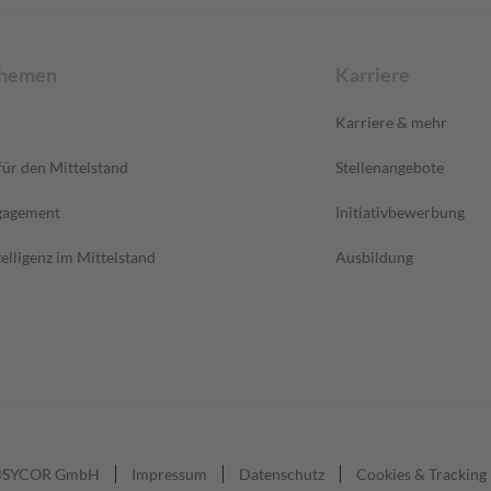
Themen
Karriere
Karriere & mehr
ür den Mittelstand
Stellenangebote
gagement
Initiativbewerbung
elligenz im Mittelstand
Ausbildung
SYCOR GmbH
Impressum
Datenschutz
Cookies & Tracking