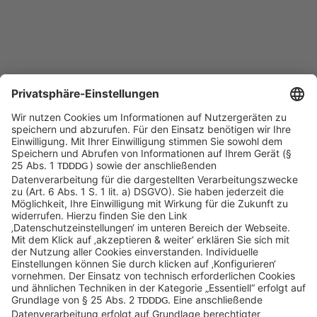
Sycor Kontakt
info@sycor.de
+49 551 490 0
©SYCOR GmbH
Impressum
Datenschutz