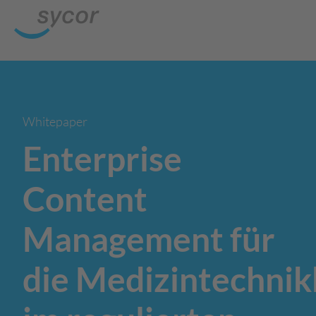
Whitepaper
Enterprise
Content
Management für
die
Medizintechnik